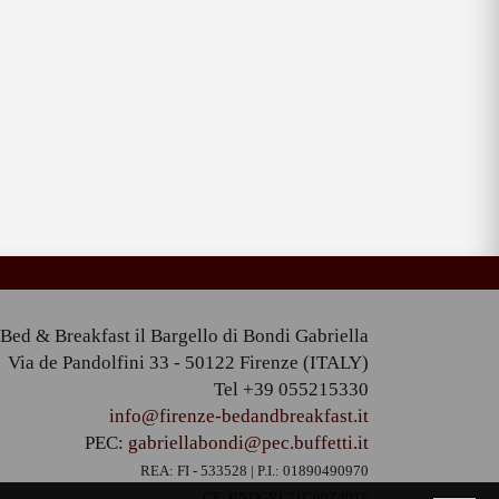
Bed & Breakfast il Bargello di Bondi Gabriella
Via de Pandolfini 33 - 50122 Firenze (ITALY)
Tel +39 055215330
info@firenze-bedandbreakfast.it
PEC:
gabriellabondi@pec.buffetti.it
REA: FI - 533528 | P.I.: 01890490970
CF: BNDGRL71C60Z401F